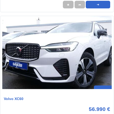
★
➦
➜
Volvo XC60
56.990 €