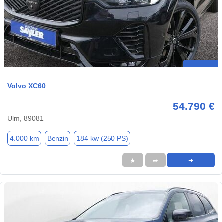
Volvo XC60
54.790 €
Ulm, 89081
4.000 km
Benzin
184 kw (250 PS)
★
➦
➜