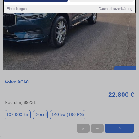
Einstellungen
Datenschutzerklärung
Volvo XC60
22.800 €
Neu ulm, 89231
107.000 km
Diesel
140 kw (190 PS)
★
➦
➜