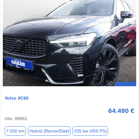
Volvo XC60
64.490 €
Ulm, 89081
7.500 km
Hybrid (Benzin/Elekt
335 kw (455 PS)