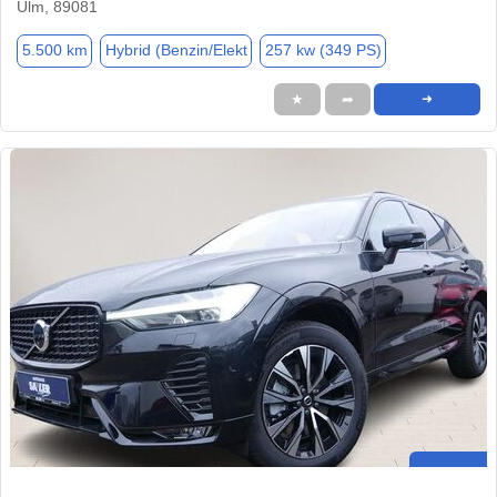
Ulm, 89081
5.500 km
Hybrid (Benzin/Elekt
257 kw (349 PS)
★
➦
➜