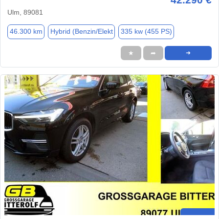
Ulm, 89081
46.300 km
Hybrid (Benzin/Elekt
335 kw (455 PS)
★
➦
➜