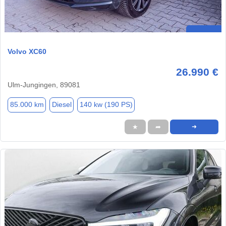
Volvo XC60
26.990 €
Ulm-Jungingen, 89081
85.000 km
Diesel
140 kw (190 PS)
★
➦
➜