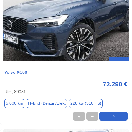
Volvo XC60
72.290 €
Ulm, 89081
5.000 km
Hybrid (Benzin/Elekt
228 kw (310 PS)
★
➦
➜