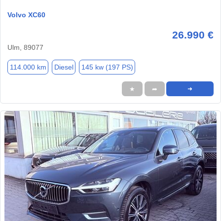
Volvo XC60
26.990 €
Ulm, 89077
114.000 km
Diesel
145 kw (197 PS)
★
➦
➜