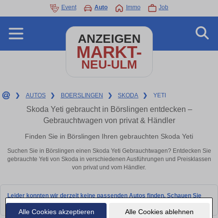
Event
Auto
Immo
Job
ANZEIGEN
MARKT-
NEU-ULM
❯
AUTOS
❯
BOERSLINGEN
❯
SKODA
❯
YETI
Skoda Yeti gebraucht in Börslingen entdecken –
Gebrauchtwagen von privat & Händler
Finden Sie in Börslingen Ihren gebrauchten Skoda Yeti
Suchen Sie in Börslingen einen Skoda Yeti Gebrauchtwagen? Entdecken Sie
gebrauchte Yeti von Skoda in verschiedenen Ausführungen und Preisklassen
von privat und vom Händler.
Leider konnten wir derzeit keine passenden Autos finden. Schauen Sie
bald wieder vorbei!
Alle Cookies akzeptieren
Alle Cookies ablehnen