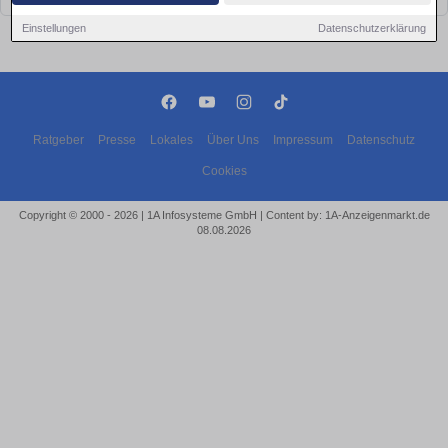
Einstellungen
Datenschutzerklärung
Ratgeber
Presse
Lokales
Über Uns
Impressum
Datenschutz
Cookies
Copyright © 2000 - 2026 | 1A Infosysteme GmbH | Content by: 1A-Anzeigenmarkt.de
08.08.2026