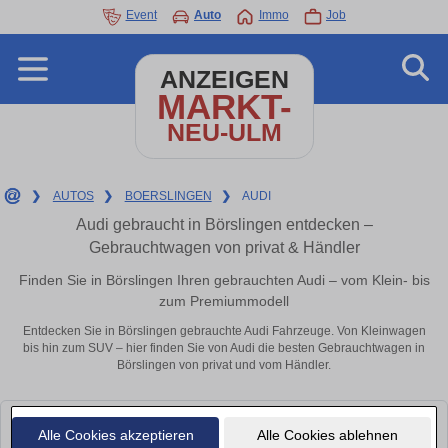
Event
Auto
Immo
Job
ANZEIGEN
MARKT-
NEU-ULM
❯
AUTOS
❯
BOERSLINGEN
❯
AUDI
Audi gebraucht in Börslingen entdecken –
Gebrauchtwagen von privat & Händler
Finden Sie in Börslingen Ihren gebrauchten Audi – vom Klein- bis
zum Premiummodell
Entdecken Sie in Börslingen gebrauchte Audi Fahrzeuge. Von Kleinwagen
bis hin zum SUV – hier finden Sie von Audi die besten Gebrauchtwagen in
Börslingen von privat und vom Händler.
Leider konnten wir derzeit keine passenden Autos finden. Schauen Sie
Alle Cookies akzeptieren
Alle Cookies ablehnen
bald wieder vorbei!