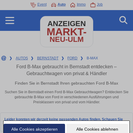
Event
Auto
Immo
Job
ANZEIGEN
MARKT-
NEU-ULM
❯
AUTOS
❯
BERNSTADT
❯
FORD
❯
B-MAX
Ford B-Max gebraucht in Bernstadt entdecken –
Gebrauchtwagen von privat & Händler
Finden Sie in Bernstadt Ihren gebrauchten Ford B-Max
Suchen Sie in Bernstadt einen Ford B-Max Gebrauchtwagen? Entdecken Sie
gebrauchte B-Max von Ford in verschiedenen Ausführungen und
Preisklassen von privat und vom Händler.
Leider konnten wir derzeit keine passenden Autos finden. Schauen Sie
bald wieder vorbei!
Alle Cookies akzeptieren
Alle Cookies ablehnen