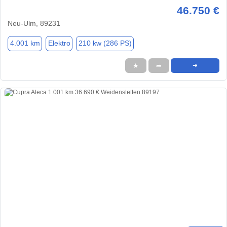
46.750 €
Neu-Ulm, 89231
4.001 km
Elektro
210 kw (286 PS)
★
➦
➜