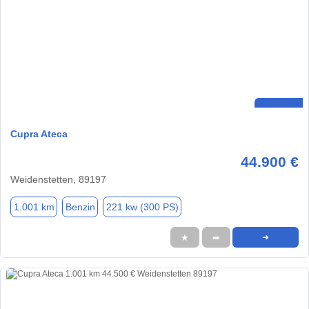
Cupra Ateca
44.900 €
Weidenstetten, 89197
1.001 km
Benzin
221 kw (300 PS)
★
➦
➜