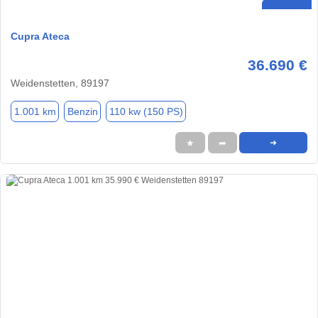
Cupra Ateca
36.690 €
Weidenstetten, 89197
1.001 km
Benzin
110 kw (150 PS)
★
➦
➜