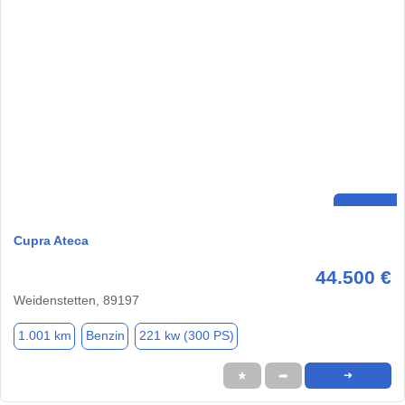
Cupra Ateca
44.500 €
Weidenstetten, 89197
1.001 km
Benzin
221 kw (300 PS)
★
➦
➜