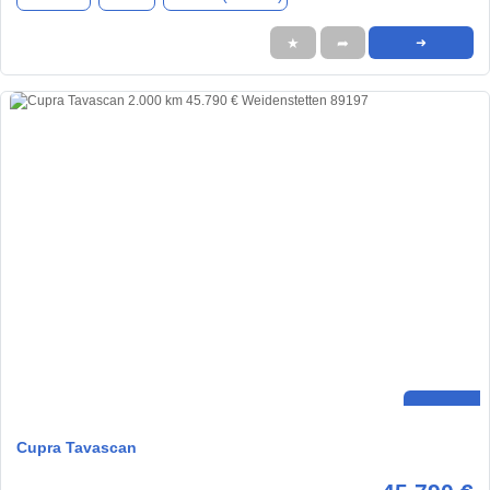
★
➦
➜
Cupra Tavascan