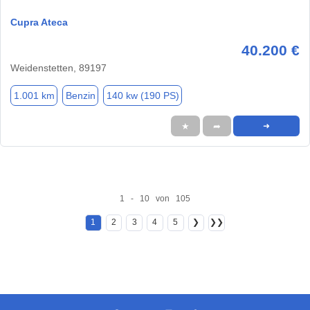
Cupra Ateca
40.200 €
Weidenstetten, 89197
1.001 km
Benzin
140 kw (190 PS)
★
➦
➜
1 - 10 von 105
1
2
3
4
5
❯
❯❯