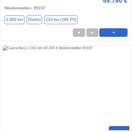
45.790 €
Weidenstetten, 89197
2.000 km
Elektro
210 kw (286 PS)
★
➦
➜