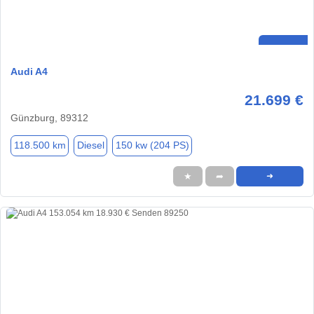
Audi A4
21.699 €
Günzburg, 89312
118.500 km
Diesel
150 kw (204 PS)
★
➦
➜