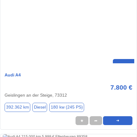
Audi A4
7.800 €
Geislingen an der Steige, 73312
392.362 km
Diesel
180 kw (245 PS)
★
➦
➜