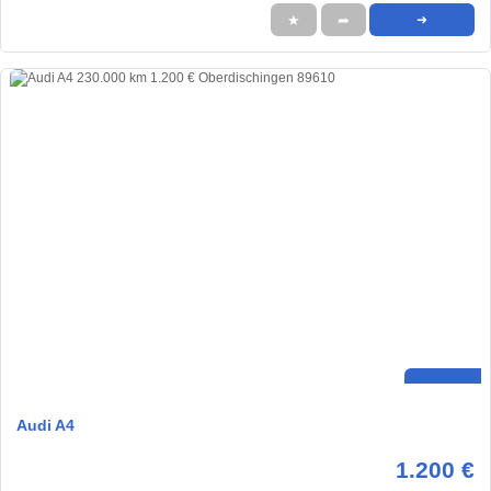
★
➦
➜
Audi A4
1.200 €