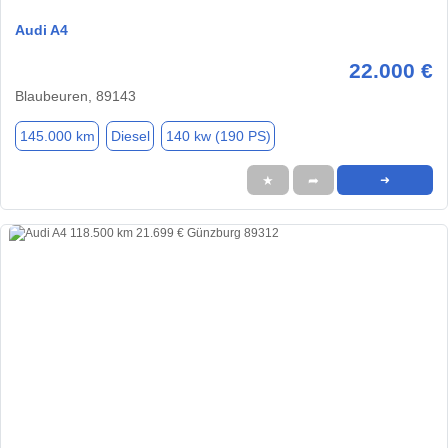
Audi A4
22.000 €
Blaubeuren, 89143
145.000 km
Diesel
140 kw (190 PS)
★
➦
➜