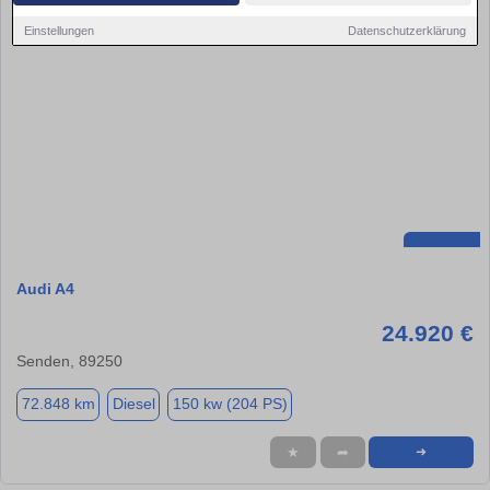
Einstellungen
Datenschutzerklärung
Audi A4
24.920 €
Senden, 89250
72.848 km
Diesel
150 kw (204 PS)
★
➦
➜