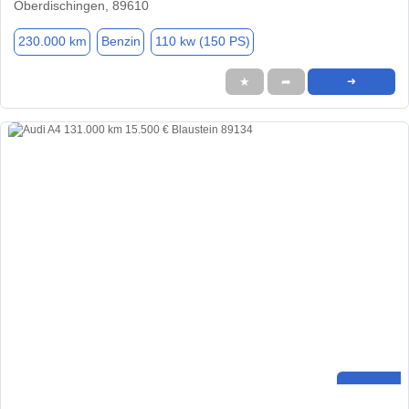
Oberdischingen, 89610
230.000 km
Benzin
110 kw (150 PS)
★
➦
➜