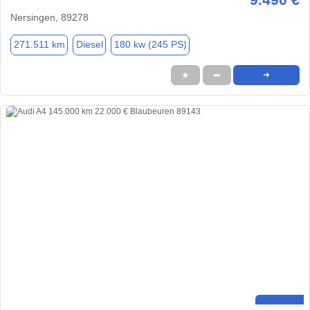
Nersingen, 89278
271.511 km
Diesel
180 kw (245 PS)
★
➦
➜