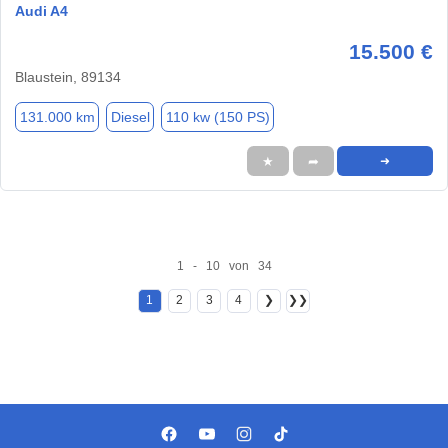
Audi A4
15.500 €
Blaustein, 89134
131.000 km
Diesel
110 kw (150 PS)
★
➦
➜
1 - 10 von 34
1
2
3
4
❯
❯❯