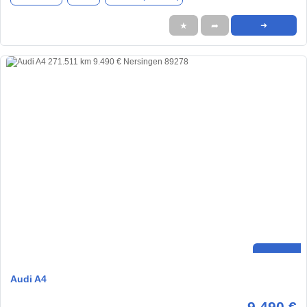
★
➦
➜
Audi A4
9.490 €