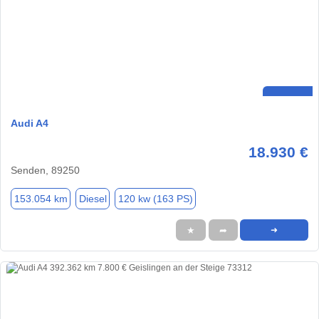
Audi A4
18.930 €
Senden, 89250
153.054 km
Diesel
120 kw (163 PS)
★
➦
➜