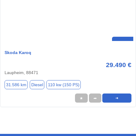
Skoda Karoq
29.490 €
Laupheim, 88471
31.586 km
Diesel
110 kw (150 PS)
★
➦
➜