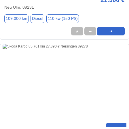
Neu Ulm, 89231
109.000 km
Diesel
110 kw (150 PS)
★
➦
➜