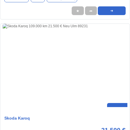
★
➦
➜
Skoda Karoq
21.500 €