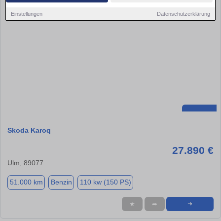
Einstellungen
Datenschutzerklärung
Skoda Karoq
27.890 €
Ulm, 89077
51.000 km
Benzin
110 kw (150 PS)
★
➦
➜