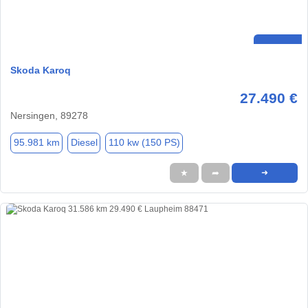
Skoda Karoq
27.490 €
Nersingen, 89278
95.981 km
Diesel
110 kw (150 PS)
★
➦
➜