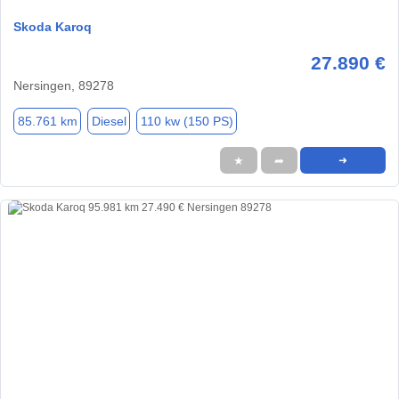
Skoda Karoq
27.890 €
Nersingen, 89278
85.761 km
Diesel
110 kw (150 PS)
★
➦
➜