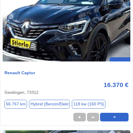
Renault Captur
16.370 €
Geislingen, 73312
66.767 km
Hybrid (Benzin/Elekt
118 kw (160 PS)
★
➦
➜