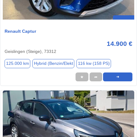
Renault Captur
14.900 €
Geislingen (Steige), 73312
125.000 km
Hybrid (Benzin/Elekt
116 kw (158 PS)
★
➦
➜