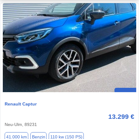
Renault Captur
13.299 €
Neu-Ulm, 89231
41.000 km
Benzin
110 kw (150 PS)