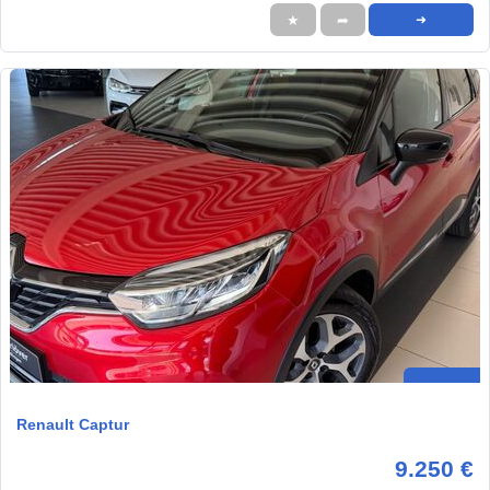
★
➦
➜
Renault Captur
9.250 €