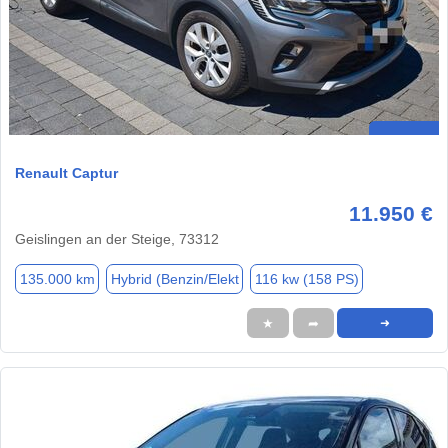
Renault Captur
11.950 €
Geislingen an der Steige, 73312
135.000 km
Hybrid (Benzin/Elekt
116 kw (158 PS)
★
➦
➜