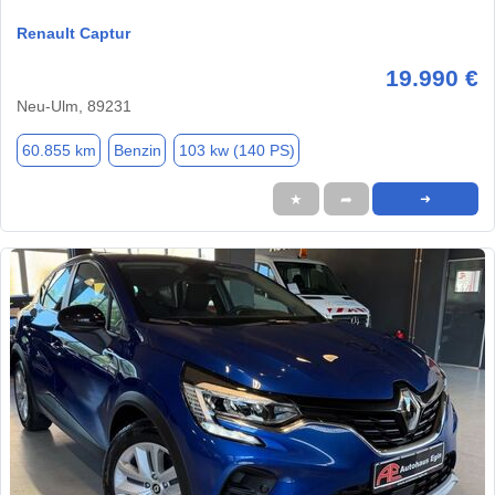
Renault Captur
19.990 €
Neu-Ulm, 89231
60.855 km
Benzin
103 kw (140 PS)
★
➦
➜