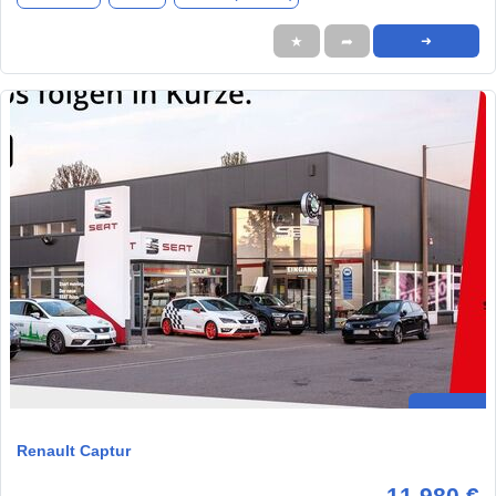
★
➦
➜
Renault Captur
11.980 €