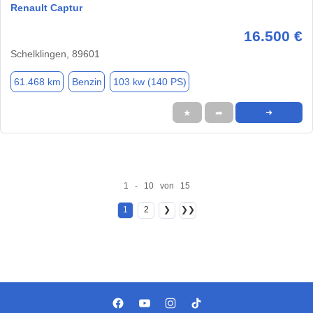
Renault Captur
16.500 €
Schelklingen, 89601
61.468 km
Benzin
103 kw (140 PS)
★
➦
➜
1 - 10 von 15
1
2
❯
❯❯