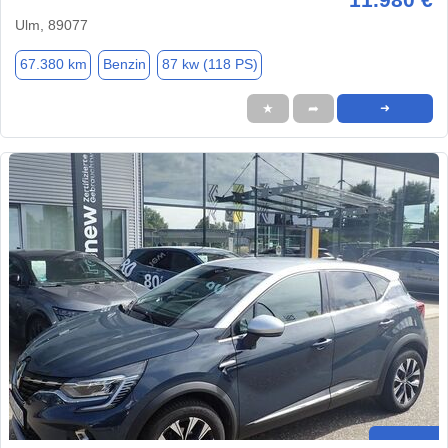
Ulm, 89077
67.380 km
Benzin
87 kw (118 PS)
★
➦
➜