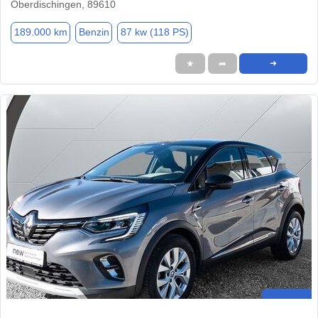
Oberdischingen, 89610
189.000 km
Benzin
87 kw (118 PS)
★
➦
➜