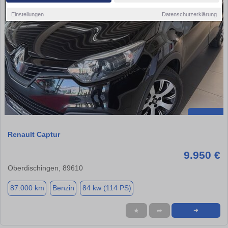
Einstellungen
Datenschutzerklärung
Renault Captur
9.950 €
Oberdischingen, 89610
87.000 km
Benzin
84 kw (114 PS)
★
➦
➜