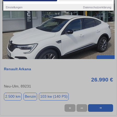
Einstellungen
Datenschutzerklärung
Renault Arkana
26.990 €
Neu-Ulm, 89231
2.500 km
Benzin
103 kw (140 PS)
★
➦
➜