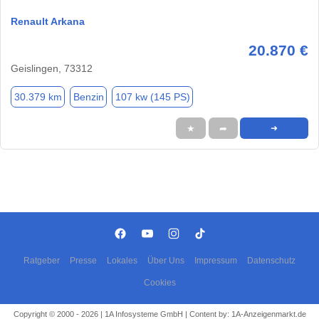
Renault Arkana
20.870 €
Geislingen, 73312
30.379 km
Benzin
107 kw (145 PS)
★
➦
➜
Ratgeber
Presse
Lokales
Über Uns
Impressum
Datenschutz
Cookies
Copyright © 2000 - 2026 | 1A Infosysteme GmbH | Content by: 1A-Anzeigenmarkt.de