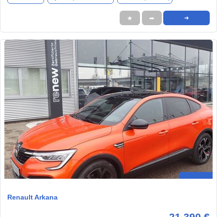
★
➦
➜
Renault Arkana
21.390 €