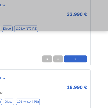
Life
33.990 €
Diesel
130 kw (177 PS)
★
➦
➜
Life
18.990 €
9231
m
Diesel
106 kw (144 PS)