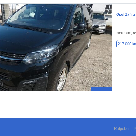
Opel Zafira 
Neu-Ulm, 8
217.000 k
Ratgeber
P