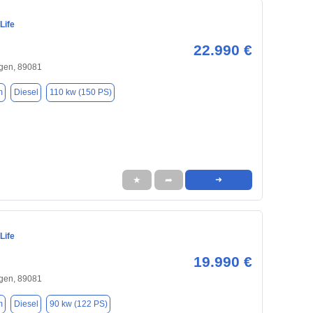
Life
22.990 €
gen, 89081
m
Diesel
110 kw (150 PS)
★
➦
➜
Life
19.990 €
gen, 89081
m
Diesel
90 kw (122 PS)