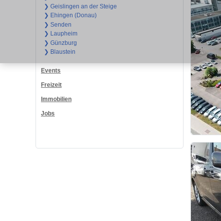
❯ Geislingen an der Steige
❯ Ehingen (Donau)
❯ Senden
❯ Laupheim
❯ Günzburg
❯ Blaustein
Events
Freizeit
Immobilien
Jobs