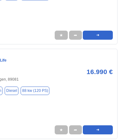
★
➦
➜
Life
16.990 €
gen, 89081
m
Diesel
88 kw (120 PS)
★
➦
➜