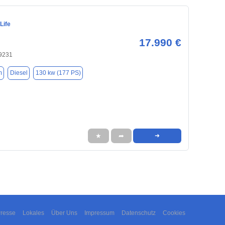
Life
17.990 €
9231
m
Diesel
130 kw (177 PS)
★
➦
➜
resse
Lokales
Über Uns
Impressum
Datenschutz
Cookies