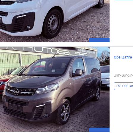
Opel Zafira 
Ulm-Jungin
178.000 k