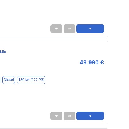
★
➦
➜
Life
49.990 €
Diesel
130 kw (177 PS)
★
➦
➜