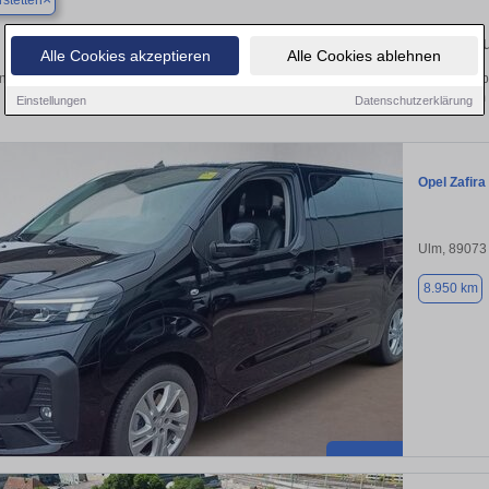
stetten
Finden Sie in Beimerstetten Ihren gebrau
Alle Cookies akzeptieren
Alle Cookies ablehnen
 Sie in Beimerstetten einen Opel Zafira Life Gebrauchtwagen? Entdecken Sie geb
Preisklassen von privat und vom
Einstellungen
Datenschutzerklärung
Opel Zafira 
Ulm, 89073
8.950 km