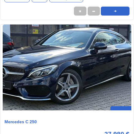
★
➦
➜
Mercedes C 250
27.980 €