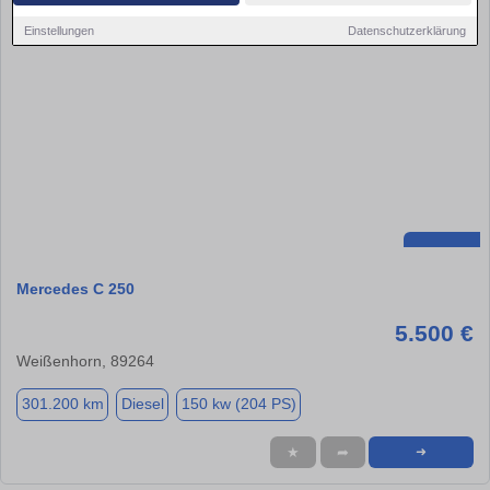
Einstellungen
Datenschutzerklärung
Mercedes C 250
5.500 €
Weißenhorn, 89264
301.200 km
Diesel
150 kw (204 PS)
★
➦
➜