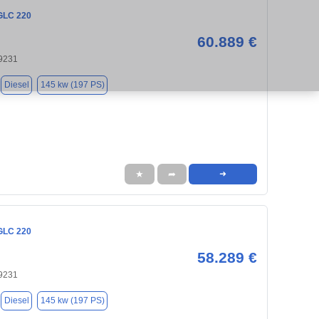
GLC 220
60.889 €
9231
Diesel
145 kw (197 PS)
★
➦
➜
GLC 220
58.289 €
9231
Diesel
145 kw (197 PS)