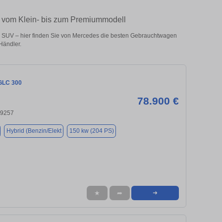
– vom Klein- bis zum Premiummodell
 SUV – hier finden Sie von Mercedes die besten Gebrauchtwagen
Händler.
GLC 300
78.900 €
 89257
Hybrid (Benzin/Elekt
150 kw (204 PS)
★
➦
➜