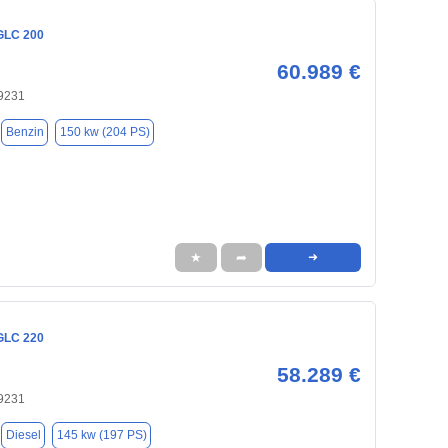
GLC 200
60.989 €
9231
Benzin
150 kw (204 PS)
★
➦
➜
GLC 220
58.289 €
9231
Diesel
145 kw (197 PS)