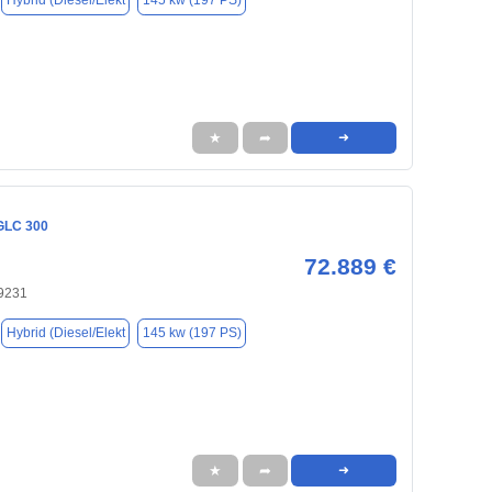
Hybrid (Diesel/Elekt
145 kw (197 PS)
★
➦
➜
GLC 300
72.889 €
9231
Hybrid (Diesel/Elekt
145 kw (197 PS)
★
➦
➜