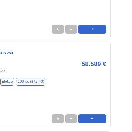
★
➦
➜
GLB 250
58.589 €
9231
Elektro
200 kw (272 PS)
★
➦
➜