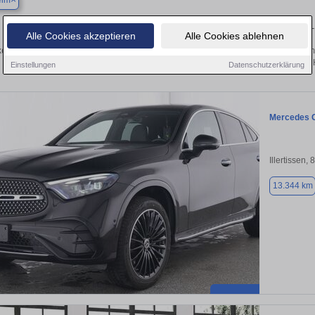
eim
Finden Sie in Balzheim Ihren gebrauchten Mercedes 
Alle Cookies akzeptieren
Alle Cookies ablehnen
en Sie in Balzheim gebrauchte Mercedes Fahrzeuge. Von Kleinwagen bis hin zum
in Balzheim von privat und vom 
Einstellungen
Datenschutzerklärung
Mercedes 
Illertissen,
13.344 km