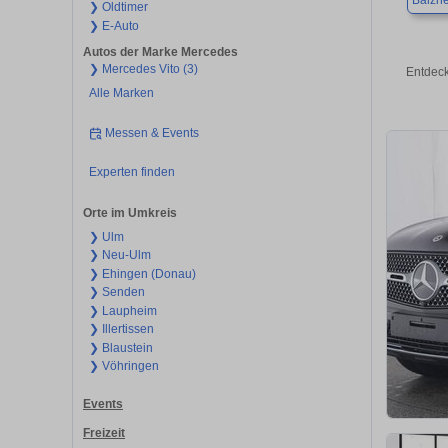
Balzh
❯ Oldtimer
❯ E-Auto
Autos der Marke Mercedes
❯ Mercedes Vito (3)
Entdeck
Alle Marken
Messen & Events
Experten finden
Orte im Umkreis
❯ Ulm
❯ Neu-Ulm
❯ Ehingen (Donau)
❯ Senden
❯ Laupheim
❯ Illertissen
❯ Blaustein
❯ Vöhringen
Events
Freizeit