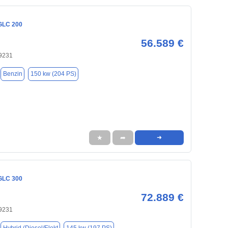
GLC 200
56.589 €
9231
Benzin
150 kw (204 PS)
★
➦
➜
GLC 300
72.889 €
9231