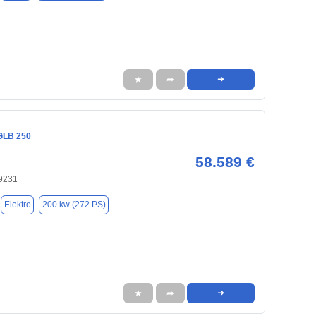
★
➦
➜
GLB 250
58.589 €
9231
Elektro
200 kw (272 PS)
★
➦
➜