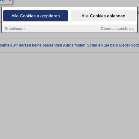
ingen
Finden Sie in Asselfingen Ihren geb
Alle Cookies akzeptieren
Alle Cookies ablehnen
chen Sie in Asselfingen einen Subaru BRZ Gebrauchtwagen? Entdecken Sie gebr
Preisklassen von privat und vom
Einstellungen
Datenschutzerklärung
onnten wir derzeit keine passenden Autos finden. Schauen Sie bald wieder vorb