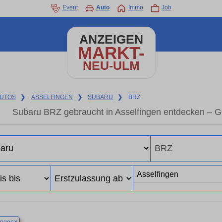
Event
Auto
Immo
Job
ANZEIGEN
MARKT-
NEU-ULM
UTOS
❯
ASSELFINGEN
❯
SUBARU
❯
BRZ
Subaru BRZ gebraucht in Asselfingen entdecken – G
×