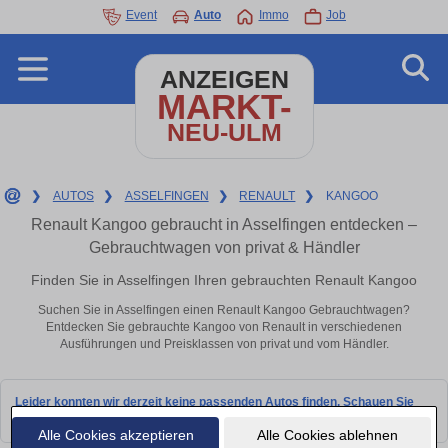
Event
Auto
Immo
Job
ANZEIGEN
MARKT-
NEU-ULM
❯
AUTOS
❯
ASSELFINGEN
❯
RENAULT
❯
KANGOO
Renault Kangoo gebraucht in Asselfingen entdecken –
Gebrauchtwagen von privat & Händler
Finden Sie in Asselfingen Ihren gebrauchten Renault Kangoo
Suchen Sie in Asselfingen einen Renault Kangoo Gebrauchtwagen?
Entdecken Sie gebrauchte Kangoo von Renault in verschiedenen
Ausführungen und Preisklassen von privat und vom Händler.
Leider konnten wir derzeit keine passenden Autos finden. Schauen Sie
bald wieder vorbei!
Alle Cookies akzeptieren
Alle Cookies ablehnen