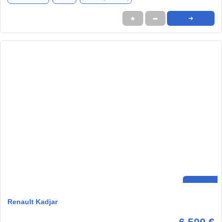
★
➦
➜
Renault Kadjar
6.500 €