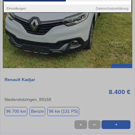
Einstellungen
Datenschutzerklärung
Renault Kadjar
8.400 €
Niederstotzingen, 89168
96.700 km
Benzin
96 kw (131 PS)
★
➦
➜