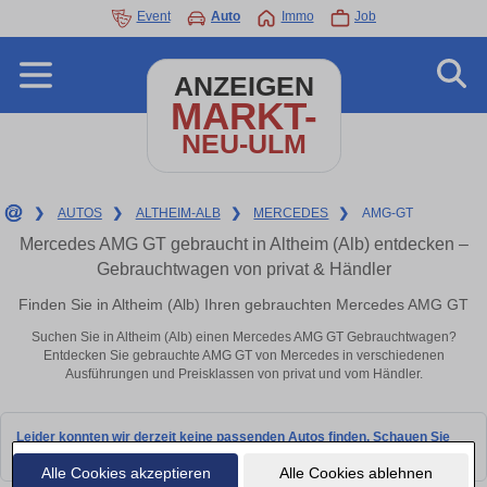
Event
Auto
Immo
Job
ANZEIGEN
MARKT-
NEU-ULM
❯
AUTOS
❯
ALTHEIM-ALB
❯
MERCEDES
❯
AMG-GT
Mercedes AMG GT gebraucht in Altheim (Alb) entdecken –
Gebrauchtwagen von privat & Händler
Finden Sie in Altheim (Alb) Ihren gebrauchten Mercedes AMG GT
Suchen Sie in Altheim (Alb) einen Mercedes AMG GT Gebrauchtwagen?
Entdecken Sie gebrauchte AMG GT von Mercedes in verschiedenen
Ausführungen und Preisklassen von privat und vom Händler.
Leider konnten wir derzeit keine passenden Autos finden. Schauen Sie
bald wieder vorbei!
Alle Cookies akzeptieren
Alle Cookies ablehnen