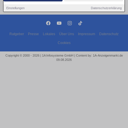
Einstellungen
Datenschutzerklärung
Ratgeber
Presse
Lokales
Über Uns
Impressum
Datenschutz
Cookies
Copyright © 2000 - 2026 | 1A Infosysteme GmbH | Content by: 1A-Anzeigenmarkt.de
09.08.2026