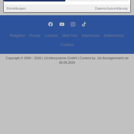
Einstellungen
Datenschutzerklärung
Ratgeber
Presse
Lokales
Über Uns
Impressum
Datenschutz
Cookies
Copyright © 2000 - 2026 | 1A Infosysteme GmbH | Content by: 1A-Anzeigenmarkt.de
08.08.2026