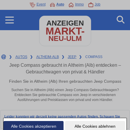
Event
Auto
Immo
Job
ANZEIGEN
MARKT-
NEU-ULM
❯
AUTOS
❯
ALTHEIM-ALB
❯
JEEP
❯
COMPASS
Jeep Compass gebraucht in Altheim (Alb) entdecken –
Gebrauchtwagen von privat & Händler
Finden Sie in Altheim (Alb) Ihren gebrauchten Jeep Compass
Suchen Sie in Altheim (Alb) einen Jeep Compass Gebrauchtwagen?
Entdecken Sie gebrauchte Compass von Jeep in verschiedenen
Ausführungen und Preisklassen von privat und vom Händler.
Leider konnten wir derzeit keine passenden Autos finden. Schauen Sie
bald wieder vorbei!
Alle Cookies akzeptieren
Alle Cookies ablehnen