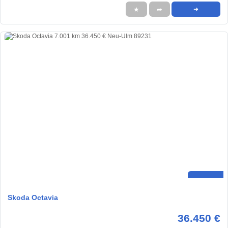
★
➦
➜
Skoda Octavia
36.450 €