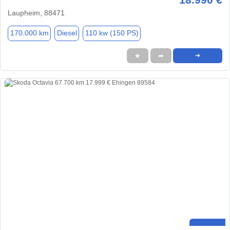
Laupheim, 88471
170.000 km
Diesel
110 kw (150 PS)
★
➦
➜