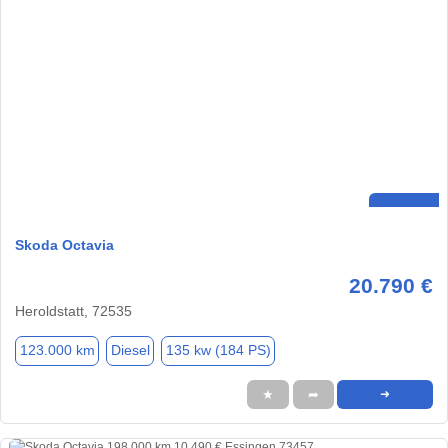
Skoda Octavia
20.790 €
Heroldstatt, 72535
123.000 km
Diesel
135 kw (184 PS)
★
➦
➜