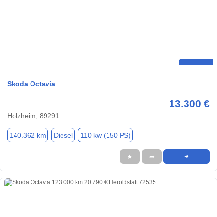
Skoda Octavia
13.300 €
Holzheim, 89291
140.362 km
Diesel
110 kw (150 PS)
★
➦
➜