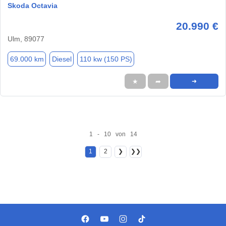
Skoda Octavia
20.990 €
Ulm, 89077
69.000 km
Diesel
110 kw (150 PS)
★
➦
➜
1 - 10 von 14
1
2
❯
❯❯