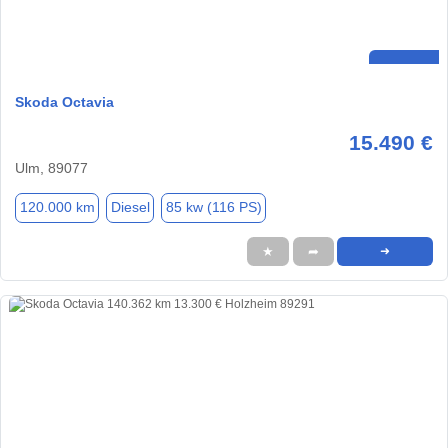
Skoda Octavia
15.490 €
Ulm, 89077
120.000 km
Diesel
85 kw (116 PS)
★
➦
➜