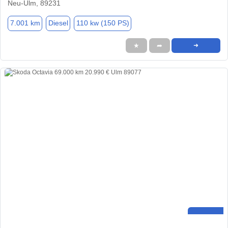
Neu-Ulm, 89231
7.001 km
Diesel
110 kw (150 PS)
★
➦
➜