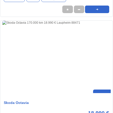
★
➦
➜
Skoda Octavia
18.990 €