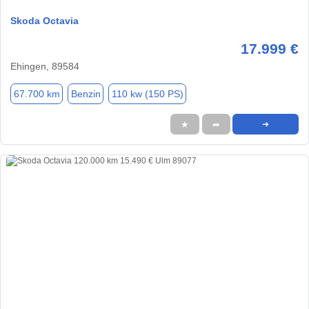
Skoda Octavia
17.999 €
Ehingen, 89584
67.700 km
Benzin
110 kw (150 PS)
★
➦
➜