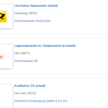
Lkw Fahrer Nahverkehr (m/w/d)
Günzburg, 89312
Firma:
Deutsche Post & DHL
Lagermitarbeiter:in / Staplerfahrer:in (m/w/d)
Ulm, 89079
Firma:
Noerpel SE
Kraftfahrer CE (m/w/d)
Neu-Ulm, 89210
Firma:
Russ Entsorgung GmbH & Co. KG