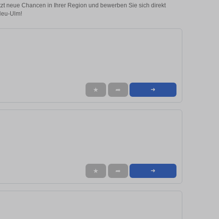
etzt neue Chancen in Ihrer Region und bewerben Sie sich direkt
Neu-Ulm!
★
➦
➜
★
➦
➜