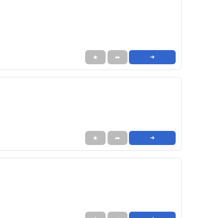
★
➦
➜
★
➦
➜