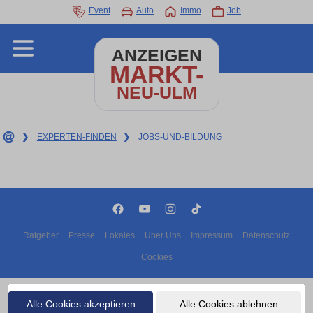
Event
Auto
Immo
Job
ANZEIGEN
MARKT-
NEU-ULM
❯
EXPERTEN-FINDEN
❯
JOBS-UND-BILDUNG
Ratgeber
Presse
Lokales
Über Uns
Impressum
Datenschutz
Cookies
Copyright © 2000 - 2026 | 1A Infosysteme GmbH | Content by: 1A-Anzeigenmarkt.de
07.08.2026
Alle Cookies akzeptieren
Alle Cookies ablehnen