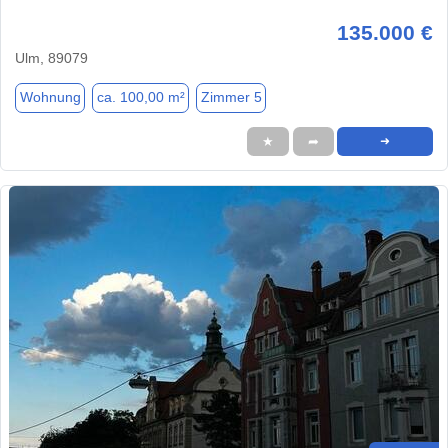
135.000 €
Ulm, 89079
Wohnung
ca. 100,00 m²
Zimmer 5
★
➦
➜