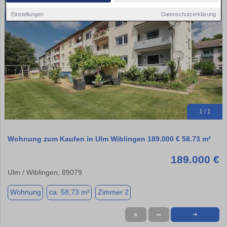
Einstellungen
Datenschutzerklärung
1 / 1
Wohnung zum Kaufen in Ulm Wiblingen 189.000 € 58.73 m²
189.000 €
Ulm / Wiblingen, 89079
Wohnung
ca. 58,73 m²
Zimmer 2
★
➦
➜