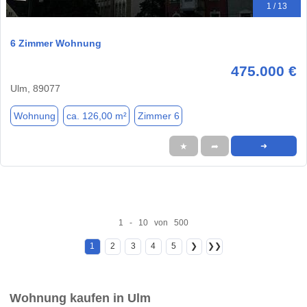
1 / 13
6 Zimmer Wohnung
475.000 €
Ulm, 89077
Wohnung
ca. 126,00 m²
Zimmer 6
★
➦
➜
1 - 10 von 500
1
2
3
4
5
❯
❯❯
Wohnung kaufen in Ulm