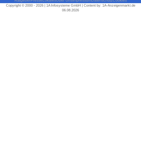
Ratgeber
Presse
Lokales
Über Uns
Impressum
Datenschutz
Cookies
Copyright © 2000 - 2026 | 1A Infosysteme GmbH | Content by: 1A-Anzeigenmarkt.de
06.08.2026