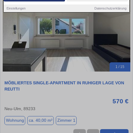
Einstellungen
Datenschutzerklärung
1 / 15
MÖBLIERTES SINGLE-APARTMENT IN RUHIGER LAGE VON
REUTTI
570 €
Neu-Ulm, 89233
Wohnung
ca. 40,00 m²
Zimmer 1