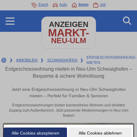
Event
Auto
Immo
Job
ANZEIGEN
MARKT-
NEU-ULM
ERDGESCHOSSWOHNUNG-
❯
IMMOBILIEN
❯
SCHWAIGHOFEN
❯
MIETEN
Erdgeschosswohnung mieten in Neu-Ulm Schwaighofen –
Bequeme & sichere Wohnlösung
Jetzt eine Erdgeschosswohnung in Neu-Ulm Schwaighofen
mieten – Perfekt für Familien & Senioren
Erdgeschosswohnungen bieten barrierefreies Wohnen und direkten
Zugang zum Außenbereich. Jetzt passende Mietwohnungen in Neu-Ulm
finden!
Alle Cookies akzeptieren
Alle Cookies ablehnen