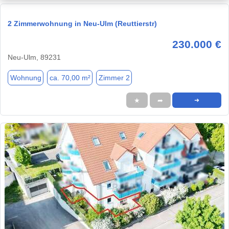
2 Zimmerwohnung in Neu-Ulm (Reuttierstr)
230.000 €
Neu-Ulm, 89231
Wohnung
ca. 70,00 m²
Zimmer 2
★
➦
➜