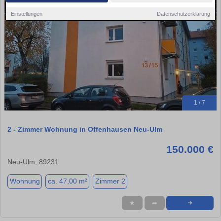
Einstellungen
Datenschutzerklärung
1 / 7
2 - Zimmer Wohnung in Offenhausen Neu-Ulm
150.000 €
Neu-Ulm, 89231
Wohnung
ca. 47,00 m²
Zimmer 2
★
➦
➜