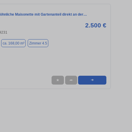
hnliche Maisonette mit Gartenanteil direkt an der…
2.500 €
9231
ca. 168,00 m²
Zimmer 4.5
★
➦
➜