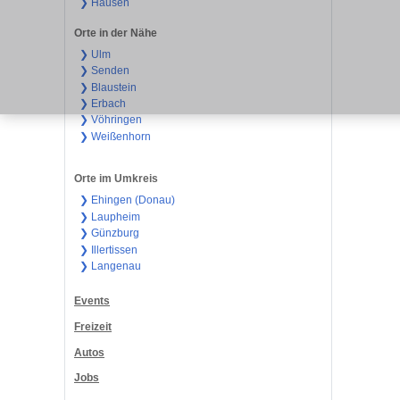
❯ Hausen
Orte in der Nähe
❯ Ulm
❯ Senden
❯ Blaustein
❯ Erbach
❯ Vöhringen
❯ Weißenhorn
Orte im Umkreis
❯ Ehingen (Donau)
❯ Laupheim
❯ Günzburg
❯ Illertissen
❯ Langenau
Events
Freizeit
Autos
Jobs