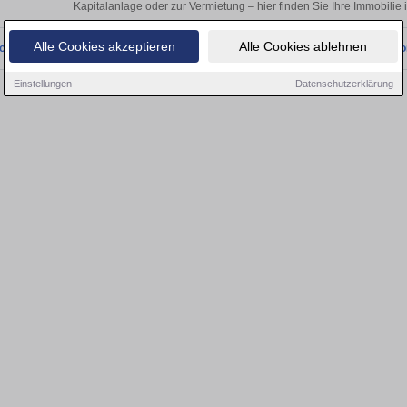
Kapitalanlage oder zur Vermietung – hier finden Sie Ihre Immobili
Alle Cookies akzeptieren
Alle Cookies ablehnen
onnten wir derzeit keine passenden Objekte finden. Schauen Sie bald wieder vo
Einstellungen
Datenschutzerklärung