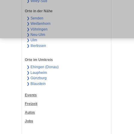
❯ Wiley-Süd
Orte in der Nähe
❯ Senden
❯ Weißenhorn
❯ Vöhringen
❯ Neu-Ulm
❯ Ulm
❯ Illertissen
Orte im Umkreis
❯ Ehingen (Donau)
❯ Laupheim
❯ Günzburg
❯ Blaustein
Events
Freizeit
Autos
Jobs