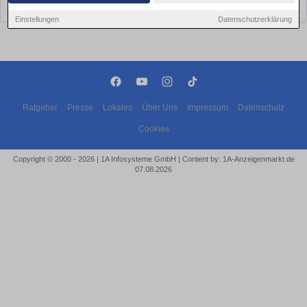
bald wieder vorbei!
Einstellungen
Datenschutzerklärung
Ratgeber
Presse
Lokales
Über Uns
Impressum
Datenschutz
Cookies
Copyright © 2000 - 2026 | 1A Infosysteme GmbH | Content by: 1A-Anzeigenmarkt.de
07.08.2026