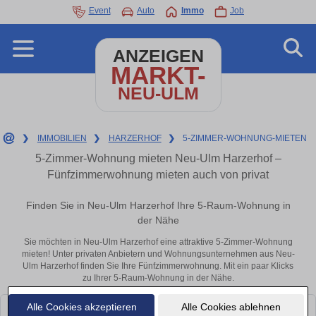
Event
Auto
Immo
Job
ANZEIGEN
MARKT-
NEU-ULM
❯
IMMOBILIEN
❯
HARZERHOF
❯
5-ZIMMER-WOHNUNG-MIETEN
5-Zimmer-Wohnung mieten Neu-Ulm Harzerhof –
Fünfzimmerwohnung mieten auch von privat
Finden Sie in Neu-Ulm Harzerhof Ihre 5-Raum-Wohnung in
der Nähe
Sie möchten in Neu-Ulm Harzerhof eine attraktive 5-Zimmer-Wohnung
mieten! Unter privaten Anbietern und Wohnungsunternehmen aus Neu-
Ulm Harzerhof finden Sie Ihre Fünfzimmerwohnung. Mit ein paar Klicks
zu Ihrer 5-Raum-Wohnung in der Nähe.
Alle Cookies akzeptieren
Alle Cookies ablehnen
Leider konnten wir derzeit keine passenden Objekte finden. Schauen Sie