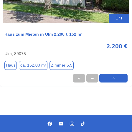
1 / 1
Haus zum Mieten in Ulm 2.200 € 152 m²
2.200 €
Ulm, 89075
Haus
ca. 152,00 m²
Zimmer 5.5
★
➦
➜