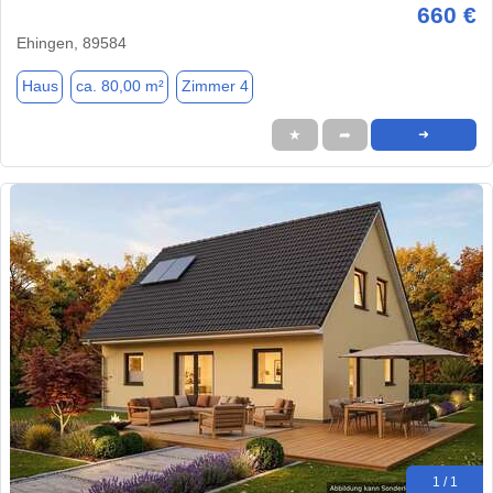
660 €
Ehingen, 89584
Haus
ca. 80,00 m²
Zimmer 4
★
➦
➜
1 / 1