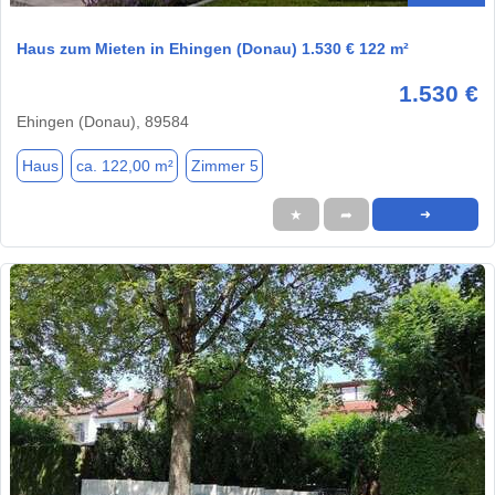
Haus zum Mieten in Ehingen (Donau) 1.530 € 122 m²
1.530 €
Ehingen (Donau), 89584
Haus
ca. 122,00 m²
Zimmer 5
★
➦
➜