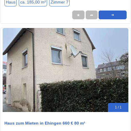
Haus
ca. 185,00 m²
Zimmer 7
★
➦
➜
1 / 1
Haus zum Mieten in Ehingen 660 € 80 m²