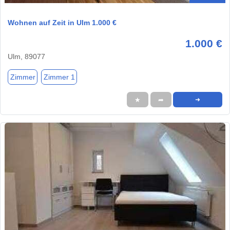
Wohnen auf Zeit in Ulm 1.000 €
1.000 €
Ulm, 89077
Zimmer
Zimmer 1
★
➦
➜