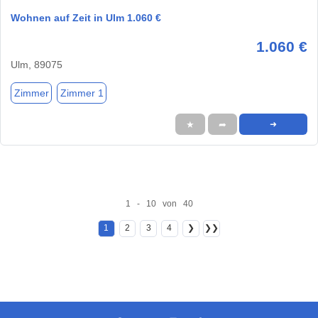
Wohnen auf Zeit in Ulm 1.060 €
1.060 €
Ulm, 89075
Zimmer
Zimmer 1
★
➦
➜
1 - 10 von 40
1
2
3
4
❯
❯❯