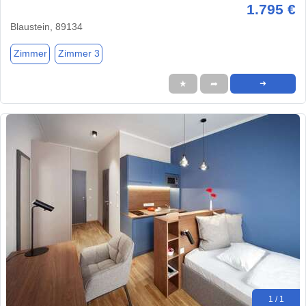
1.795 €
Blaustein, 89134
Zimmer
Zimmer 3
★
➦
➜
1 / 1