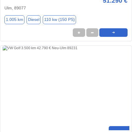
51.290 €
Ulm, 89077
1.005 km
Diesel
110 kw (150 PS)
★
➦
➜