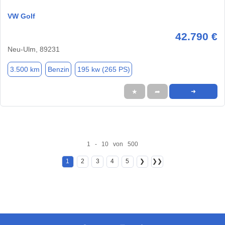
VW Golf
42.790 €
Neu-Ulm, 89231
3.500 km
Benzin
195 kw (265 PS)
★
➦
➜
1 - 10 von 500
1
2
3
4
5
❯
❯❯