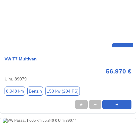
VW T7 Multivan
56.970 €
Ulm, 89079
8.948 km
Benzin
150 kw (204 PS)
★
➦
➜