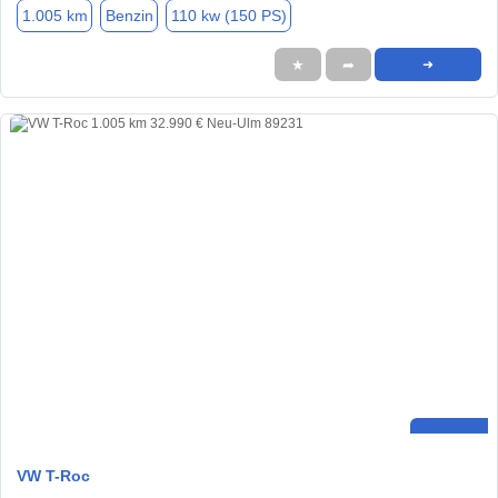
1.005 km
Benzin
110 kw (150 PS)
★
➦
➜
VW T-Roc