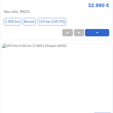
32.990 €
Neu-Ulm, 89231
1.005 km
Benzin
110 kw (150 PS)
★
➦
➜