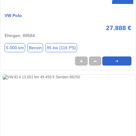
VW Polo
27.888 €
Ehingen, 89584
6.000 km
Benzin
85 kw (116 PS)
★
➦
➜