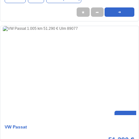
★
➦
➜
VW Passat