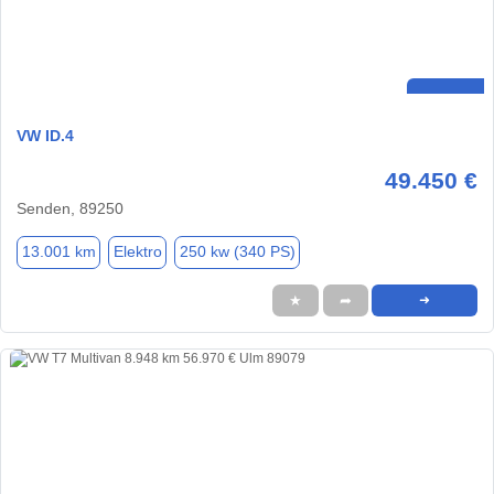
VW ID.4
49.450 €
Senden, 89250
13.001 km
Elektro
250 kw (340 PS)
★
➦
➜