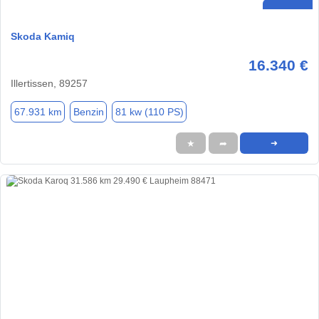
Skoda Kamiq
16.340 €
Illertissen, 89257
67.931 km
Benzin
81 kw (110 PS)
★
➦
➜