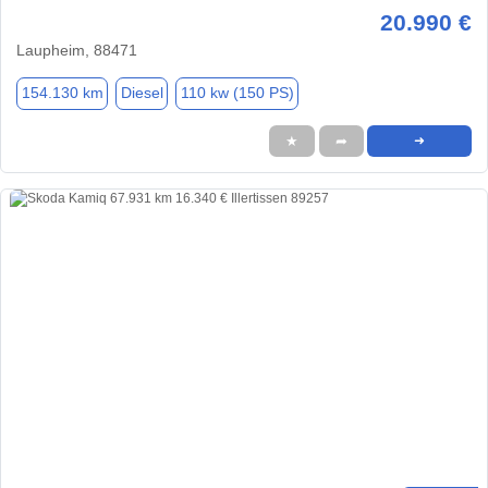
20.990 €
Laupheim, 88471
154.130 km
Diesel
110 kw (150 PS)
★
➦
➜