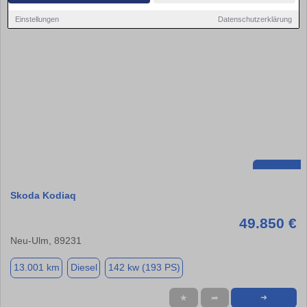
Einstellungen
Datenschutzerklärung
Skoda Kodiaq
49.850 €
Neu-Ulm, 89231
13.001 km
Diesel
142 kw (193 PS)
★
➦
➜