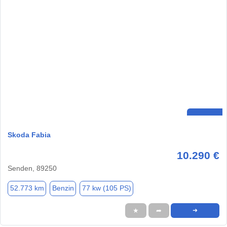
Skoda Fabia
10.290 €
Senden, 89250
52.773 km
Benzin
77 kw (105 PS)
★
➦
➜