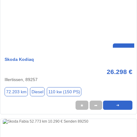
Skoda Kodiaq
26.298 €
Illertissen, 89257
72.203 km
Diesel
110 kw (150 PS)
★
➦
➜