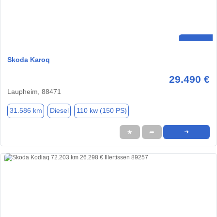
Skoda Karoq
29.490 €
Laupheim, 88471
31.586 km
Diesel
110 kw (150 PS)
★
➦
➜