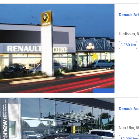
Renault Ar
Illertissen,
3.360 km
Renault Au
Neu-Ulm, 8