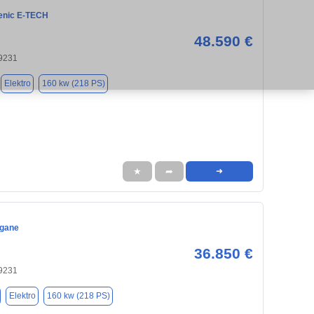
enic E-TECH
48.590 €
9231
Elektro
160 kw (218 PS)
★
➦
➜
egane
36.850 €
9231
Elektro
160 kw (218 PS)