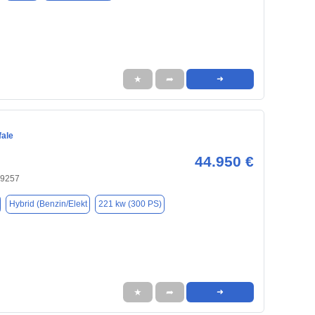
★
➦
➜
fale
44.950 €
 89257
Hybrid (Benzin/Elekt
221 kw (300 PS)
★
➦
➜