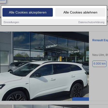
eim
Finden Sie in Balzheim Ihren gebrauchten Renault –
Alle Cookies akzeptieren
Alle Cookies ablehnen
ken Sie in Balzheim gebrauchte Renault Fahrzeuge. Von Kleinwagen bis hin zum S
Balzheim von privat und vom H
Einstellungen
Datenschutzerklärung
Renault Es
Neu-Ulm, 8
6.000 km