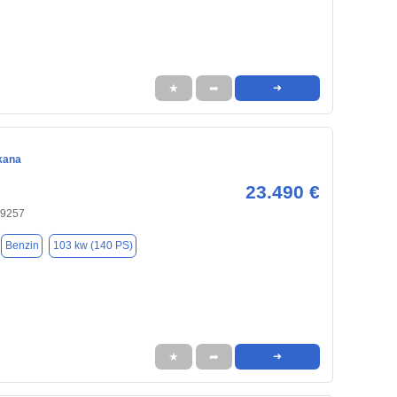
★
➦
➜
kana
23.490 €
 89257
Benzin
103 kw (140 PS)
★
➦
➜