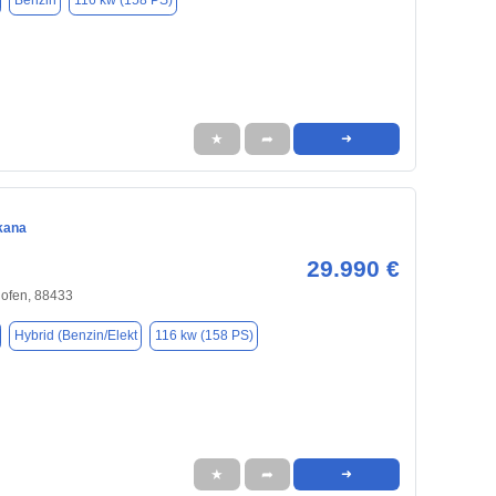
Benzin
116 kw (158 PS)
★
➦
➜
kana
29.990 €
ofen, 88433
Hybrid (Benzin/Elekt
116 kw (158 PS)
★
➦
➜