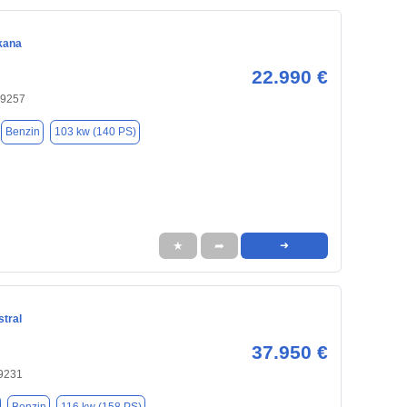
kana
22.990 €
 89257
Benzin
103 kw (140 PS)
★
➦
➜
stral
37.950 €
9231