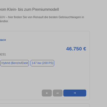
 vom Klein- bis zum Premiummodell
UV – hier finden Sie von Renault die besten Gebrauchtwagen in
ändler.
pace
46.750 €
9231
Hybrid (Benzin/Elekt
147 kw (200 PS)
★
➦
➜