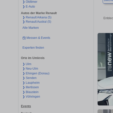
Balzh
❯ Oldtimer
❯ E-Auto
Autos der Marke Renault
❯ Renault Arkana (5)
Entdec
❯ Renault Austral (5)
Alle Marken
Messen & Events
Experten finden
Orte im Umkreis
❯ Ulm
❯ Neu-Ulm
❯ Ehingen (Donau)
❯ Senden
❯ Laupheim
❯ Illertissen
❯ Blaustein
❯ Vöhringen
Events