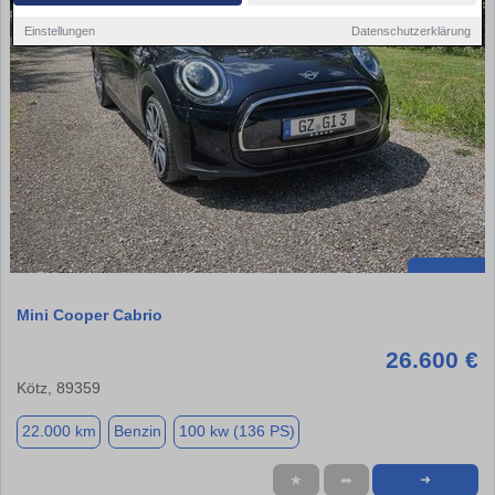
Einstellungen
Datenschutzerklärung
Mini Cooper Cabrio
26.600 €
Kötz, 89359
22.000 km
Benzin
100 kw (136 PS)
★
➦
➜