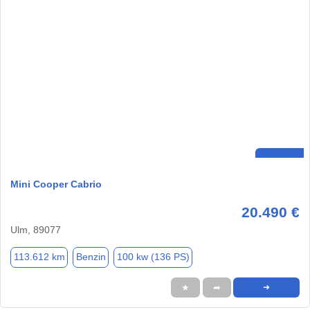
Mini Cooper Cabrio
20.490 €
Ulm, 89077
113.612 km
Benzin
100 kw (136 PS)
★
➦
➜