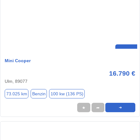
Mini Cooper
16.790 €
Ulm, 89077
73.025 km
Benzin
100 kw (136 PS)
★
➦
➜