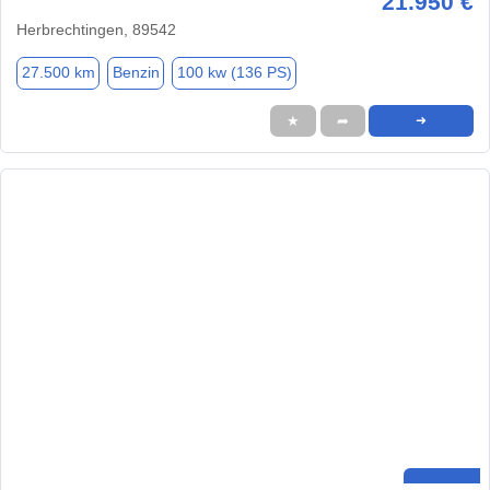
21.950 €
Herbrechtingen, 89542
27.500 km
Benzin
100 kw (136 PS)
★
➦
➜