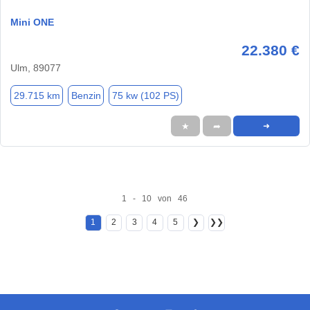
Mini ONE
22.380 €
Ulm, 89077
29.715 km
Benzin
75 kw (102 PS)
★
➦
➜
1 - 10 von 46
1
2
3
4
5
❯
❯❯