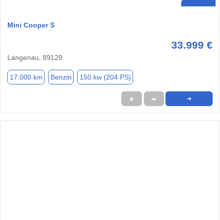
Mini Cooper S
33.999 €
Langenau, 89129
17.000 km
Benzin
150 kw (204 PS)
★
➦
➜