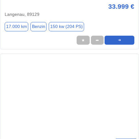
33.999 €
Langenau, 89129
17.000 km
Benzin
150 kw (204 PS)
★
➦
➜