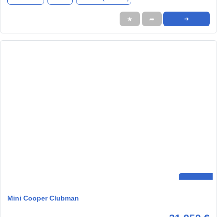
★
➦
➜
Mini Cooper Clubman