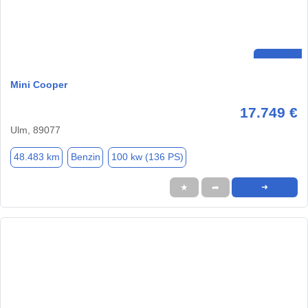
Mini Cooper
17.749 €
Ulm, 89077
48.483 km
Benzin
100 kw (136 PS)
★
➦
➜