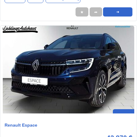
★
➦
➜
Renault Espace