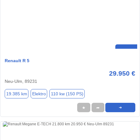
Renault R 5
29.950 €
Neu-Ulm, 89231
19.385 km
Elektro
110 kw (150 PS)
★
➦
➜