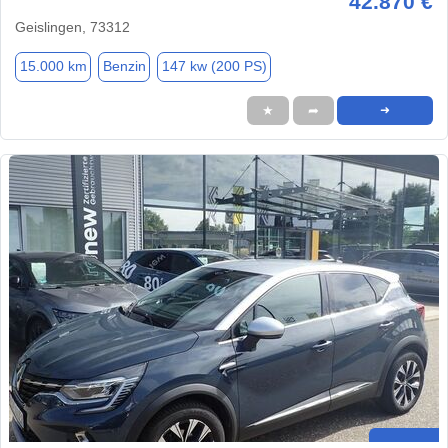
42.870 €
Geislingen, 73312
15.000 km
Benzin
147 kw (200 PS)
★
➦
➜