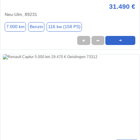
31.490 €
Neu-Ulm, 89231
7.000 km
Benzin
116 kw (158 PS)
★
➦
➜