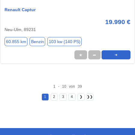
Renault Captur
19.990 €
Neu-Ulm, 89231
60.855 km
Benzin
103 kw (140 PS)
★
➦
➜
1 - 10 von 39
1
2
3
4
❯
❯❯