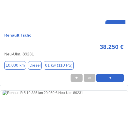
Renault Trafic
38.250 €
Neu-Ulm, 89231
10.000 km
Diesel
81 kw (110 PS)
★
➦
➜