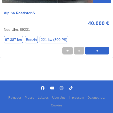
Alpina Roadster S
40.000 €
Neu-Ulm, 89231
97.387 km
Benzin
221 kw (300 PS)
★
➦
➜
Ratgeber
Presse
Lokales
Über Uns
Impressum
Datenschutz
Cookies