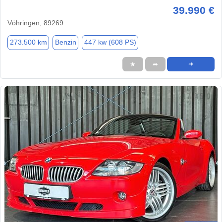
39.990 €
Vöhringen, 89269
273.500 km
Benzin
447 kw (608 PS)
★
➦
➜