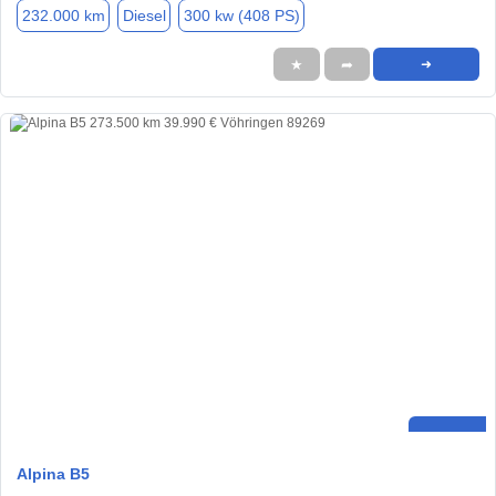
232.000 km
Diesel
300 kw (408 PS)
★
➦
➜
Alpina B5