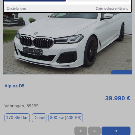
Einstellungen
Datenschutzerklärung
Alpina D5
39.990 €
Vöhringen, 89269
170.850 km
Diesel
300 kw (408 PS)
★
➦
➜