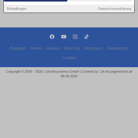
bald wieder vorbei!
Einstellungen
Datenschutzerklärung
Ratgeber
Presse
Lokales
Über Uns
Impressum
Datenschutz
Cookies
Copyright © 2000 - 2026 | 1A Infosysteme GmbH | Content by: 1A-Anzeigenmarkt.de
08.08.2026