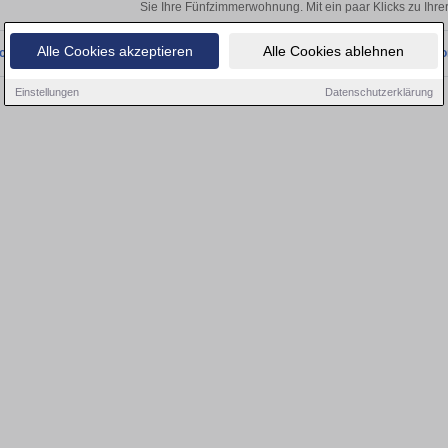
Sie Ihre Fünfzimmerwohnung. Mit ein paar Klicks zu Ih
Alle Cookies akzeptieren
Alle Cookies ablehnen
onnten wir derzeit keine passenden Objekte finden. Schauen Sie bald wieder vo
Einstellungen
Datenschutzerklärung